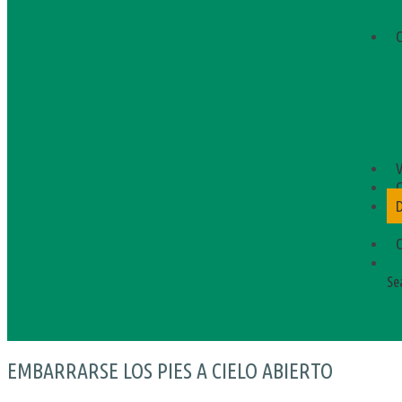
C
V
C
C
Se
EMBARRARSE LOS PIES A CIELO ABIERTO