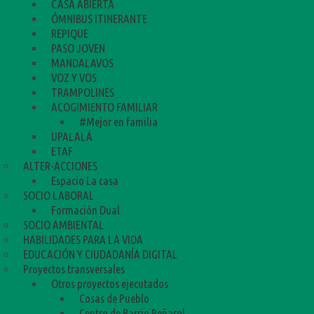
CASA ABIERTA
ÓMNIBUS ITINERANTE
REPIQUE
PASO JOVEN
MANDALAVOS
VOZ Y VOS
TRAMPOLINES
ACOGIMIENTO FAMILIAR
#Mejor en familia
UPALALÁ
ETAF
ALTER-ACCIONES
Espacio La casa
SOCIO LABORAL
Formación Dual
SOCIO AMBIENTAL
HABILIDADES PARA LA VIDA
EDUCACIÓN Y CIUDADANÍA DIGITAL
Proyectos transversales
Otros proyectos ejecutados
Cosas de Pueblo
Centro de Barrio Peñarol