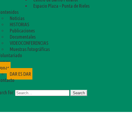
Espacio Plaza – Punta de Rieles
ontenidos
Noticias
HISTORIAS
Publicaciones
Documentales
VIDEOCONFERENCIAS
Muestras fotográficas
oluntariado
ursos
Donar
DAR ES DAR
ontacto
arch for: