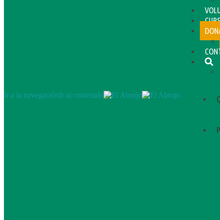
VOL
CUR
DON
CON
Ir a la navegación
Ir al contenido