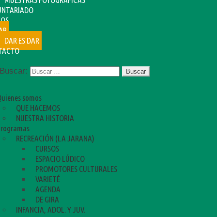
UNTARIADO
SOS
AR
DAR ES DAR
TACTO
Buscar:
Quienes somos
QUE HACEMOS
NUESTRA HISTORIA
Programas
RECREACIÓN (LA JARANA)
CURSOS
ESPACIO LÚDICO
PROMOTORES CULTURALES
VARIETÉ
AGENDA
DE GIRA
INFANCIA, ADOL. Y JUV.