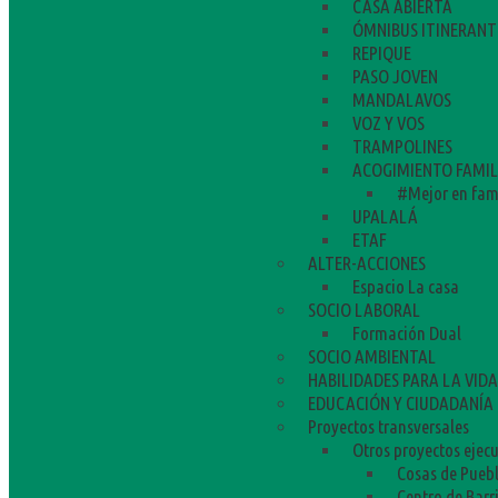
CASA ABIERTA
ÓMNIBUS ITINERANT
REPIQUE
PASO JOVEN
MANDALAVOS
VOZ Y VOS
TRAMPOLINES
ACOGIMIENTO FAMIL
#Mejor en fam
UPALALÁ
ETAF
ALTER-ACCIONES
Espacio La casa
SOCIO LABORAL
Formación Dual
SOCIO AMBIENTAL
HABILIDADES PARA LA VIDA
EDUCACIÓN Y CIUDADANÍA 
Proyectos transversales
Otros proyectos ejec
Cosas de Pueb
Centro de Barr