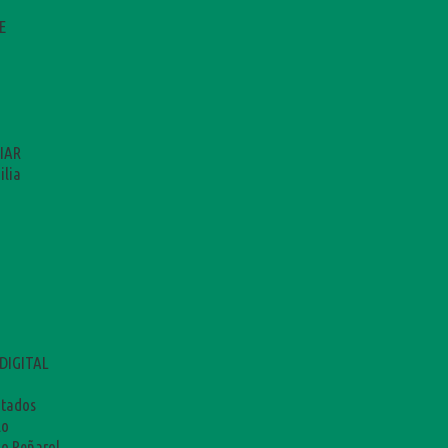
E
IAR
ilia
DIGITAL
utados
lo
io Peñarol