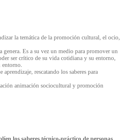
zar la temática de la promoción cultural, el ocio,
lla genera. Es a su vez un medio para promover un
er ser crítico de su vida cotidiana y su entorno,
u entorno.
 aprendizaje, rescatando los saberes para
eación animación sociocultural y promoción
líen los saberes técnico-práctico de personas