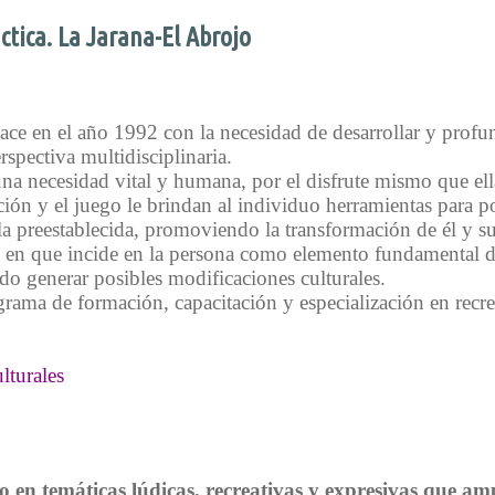
ctica. La Jarana-El Abrojo
 en el año 1992 con la necesidad de desarrollar y profundi
rspectiva multidisciplinaria.
 una necesidad vital y humana, por el disfrute mismo que e
ón y el juego le brindan al individuo herramientas para pod
 la preestablecida, promoviendo la transformación de él y s
 en que incide en la persona como elemento fundamental de
ndo generar posibles modificaciones culturales.
rama de formación, capacitación y especialización en recr
lturales
 en temáticas lúdicas, recreativas y expresivas que amp