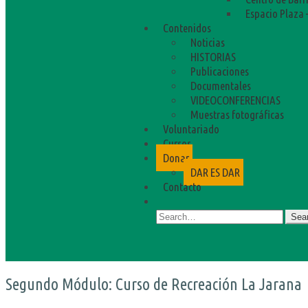
Espacio Plaza 
Contenidos
Noticias
HISTORIAS
Publicaciones
Documentales
VIDEOCONFERENCIAS
Muestras fotográficas
Voluntariado
Cursos
Donar
DAR ES DAR
Contacto
Search
for:
Segundo Módulo: Curso de Recreación La Jarana