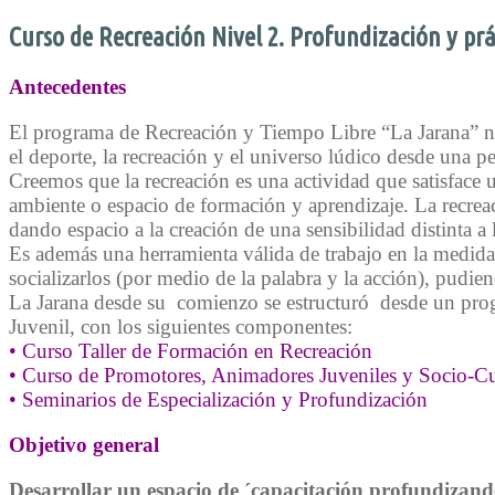
Navegación
Curso de Recreación Nivel 2. Profundización y prá
de
entradas
Antecedentes
El programa de Recreación y Tiempo Libre “La Jarana” nace
el deporte, la recreación y el universo lúdico desde una pe
Creemos que la recreación es una actividad que satisface
ambiente o espacio de formación y aprendizaje. La recreaci
dando espacio a la creación de una sensibilidad distinta a
Es además una herramienta válida de trabajo en la medida
socializarlos (por medio de la palabra y la acción), pudie
La Jarana desde su comienzo se estructuró desde un prog
Juvenil, con los siguientes componentes:
• Curso Taller de Formación en Recreación
• Curso de Promotores, Animadores Juveniles y Socio-Cu
• Seminarios de Especialización y Profundización
Objetivo general
Desarrollar un espacio de ´capacitación profundizando