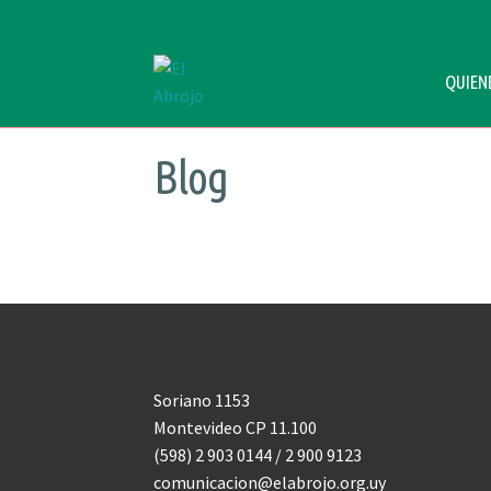
QUIEN
Ir
Ir
a
al
la
contenido
Blog
navegación
Soriano 1153
Montevideo CP 11.100
(598) 2 903 0144 / 2 900 9123
comunicacion@elabrojo.org.uy