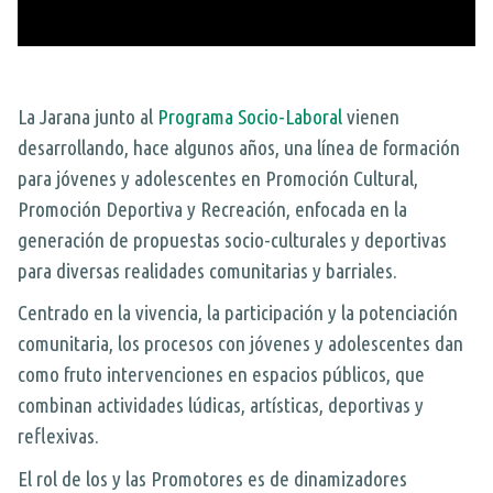
ALTER-ACCIONES
DE GIRA
Expand
SOCIO LABORAL
INFANCIA, ADOL. Y JUV.
Expand
SOCIO AMBIENTAL
CASA ABIERTA
La Jarana junto al
Programa Socio-Laboral
vienen
desarrollando, hace algunos años, una línea de formación
HABILIDADES PARA LA VIDA
ÓMNIBUS ITINERANTE
para jóvenes y adolescentes en Promoción Cultural,
EDUCACIÓN Y CIUDADANÍA DIGITAL
REPIQUE
Promoción Deportiva y Recreación, enfocada en la
PROYECTOS TRANSVERSALES
PASO JOVEN
generación de propuestas socio-culturales y deportivas
Expand
para diversas realidades comunitarias y barriales.
CONTENIDOS
MANDALAVOS
Expand
Centrado en la vivencia, la participación y la potenciación
VOLUNTARIADO
VOZ Y VOS
comunitaria, los procesos con jóvenes y adolescentes dan
CURSOS
TRAMPOLINES
como fruto intervenciones en espacios públicos, que
combinan actividades lúdicas, artísticas, deportivas y
DONAR
ACOGIMIENTO FAMILIAR
Expand
reflexivas.
CONTACTO
#Mejor en familia
El rol de los y las Promotores es de dinamizadores
SEARCH
UPALALÁ