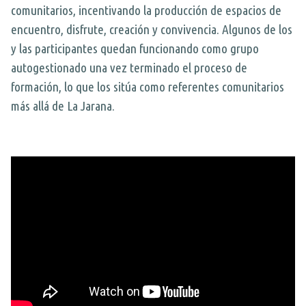
comunitarios, incentivando la producción de espacios de
FOR:
ETAF
encuentro, disfrute, creación y convivencia. Algunos de los
y las participantes quedan funcionando como grupo
ALTER-ACCIONES
autogestionado una vez terminado el proceso de
Espacio La casa
formación, lo que los sitúa como referentes comunitarios
más allá de La Jarana.
SOCIO LABORAL
Formación Dual
SOCIO AMBIENTAL
HABILIDADES PARA LA VIDA
EDUCACIÓN Y CIUDADANÍA DIGITAL
Proyectos transversales
Otros proyectos ejecutados
Cosas de Pueblo