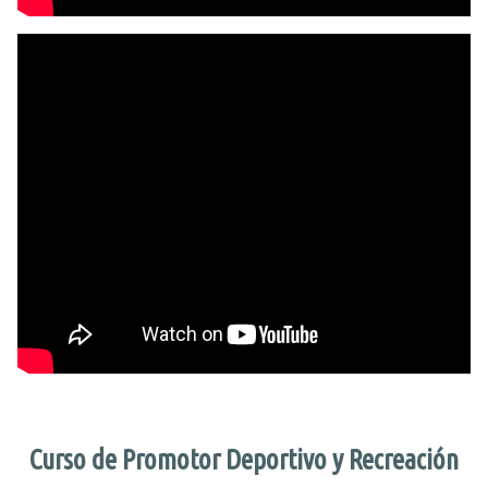
Centro de Barrio Peñarol
Espacio Plaza – Punta de Rieles
Contenidos
Noticias
HISTORIAS
Publicaciones
Documentales
VIDEOCONFERENCIAS
Muestras fotográficas
Voluntariado
Cursos
Curso de Promotor Deportivo y Recreación