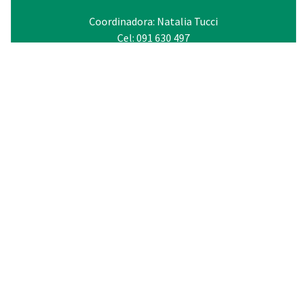
Coordinadora: Natalia Tucci
Cel: 091 630 497
Mail: ntuccielabrojo@gmail.com /
upalaladuplas@gmail.com