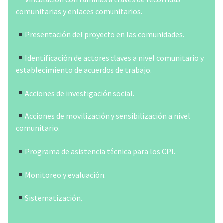
4-
Aportar a la política pública
escenarios de intervención
b)
comunitarias y enlaces comunitarios.
entornos barriales y comunitarios
Presentación del proyecto en las comunidades.
Identificación de actores claves a nivel comunitario y
establecimiento de acuerdos de trabajo.
c)
diagnóstico y acciones de
Acciones de investigación social.
investigación social
Centros de Primera Infancia
Acciones de movilización y sensibilización a nivel
estrategias de complementariedad con los
comunitario.
CPI
Programa de asistencia técnica para los CPI.
d)
Monitoreo y evaluación.
aporte a los actores concernidos y a la
política pública.
Sistematización.