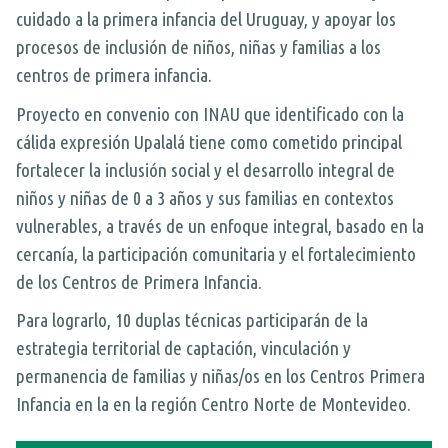
Expand
cuidado a la primera infancia del Uruguay, y apoyar los
VOLUNTARIADO
UPALALÁ
procesos de inclusión de niños, niñas y familias a los
centros de primera infancia.
CURSOS
ETAF
Proyecto en convenio con INAU que identificado con la
DONAR
ALTER-ACCIONES
Expand
cálida expresión Upalalá tiene como cometido principal
CONTACTO
Espacio La casa
fortalecer la inclusión social y el desarrollo integral de
SEARCH
SOCIO LABORAL
niños y niñas de 0 a 3 años y sus familias en contextos
FOR:
vulnerables, a través de un enfoque integral, basado en la
Formación Dual
cercanía, la participación comunitaria y el fortalecimiento
SOCIO AMBIENTAL
de los Centros de Primera Infancia.
HABILIDADES PARA LA VIDA
Para lograrlo, 10 duplas técnicas participarán de la
estrategia territorial de captación, vinculación y
EDUCACIÓN Y CIUDADANÍA DIGITAL
permanencia de familias y niñas/os en los Centros Primera
Proyectos transversales
Infancia en la en la región Centro Norte de Montevideo.
Otros proyectos ejecutados