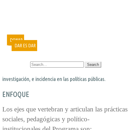
PUBLICACIONES
DOCUMENTALES
VIDEOCONFERENCIAS
MUESTRAS FOTOGRÁFICAS
VOLUNTARIADO
CURSOS
DONAR
DAR ES DAR
CONTACTO
SEARCH FOR:
investigación, e incidencia en las políticas públicas.
ENFOQUE
Los ejes que vertebran y articulan las prácticas
sociales, pedagógicas y político-
institucionales del Programa son: