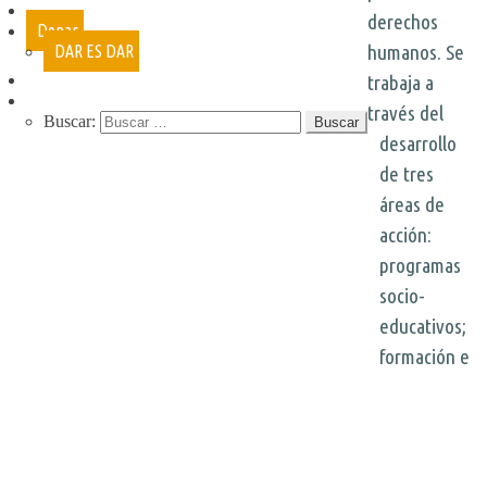
Cursos
derechos
Donar
humanos. Se
DAR ES DAR
Contacto
trabaja a
través del
Buscar:
desarrollo
QUIENES SOMOS
de tres
QUE HACEMOS
NUESTRA HISTORIA
áreas de
PROGRAMAS
acción:
RECREACIÓN (LA JARANA)
programas
CURSOS
ESPACIO LÚDICO
socio-
PROMOTORES CULTURALES
educativos;
VARIETÉ
AGENDA
formación e
DE GIRA
INFANCIA, ADOL. Y JUV.
CASA ABIERTA
ÓMNIBUS ITINERANTE
REPIQUE
PASO JOVEN