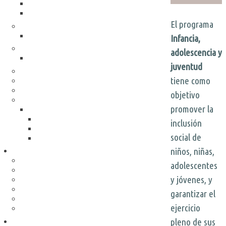
UPALALÁ
ETAF
El programa
ALTER-ACCIONES
Espacio La casa
Infancia,
SOCIO LABORAL
adolescencia y
Formación Dual
juventud
SOCIO AMBIENTAL
tiene como
HABILIDADES PARA LA VIDA
EDUCACIÓN Y CIUDADANÍA DIGITAL
objetivo
Proyectos transversales
promover la
Otros proyectos ejecutados
Cosas de Pueblo
in­clusión
Centro de Barrio Peñarol
social de
Espacio Plaza – Punta de Rieles
niños, niñas,
Contenidos
Noticias
adolescentes
HISTORIAS
y jóvenes, y
Publicaciones
Documentales
garantizar el
VIDEOCONFERENCIAS
ejercicio
Muestras fotográficas
pleno de sus
Voluntariado