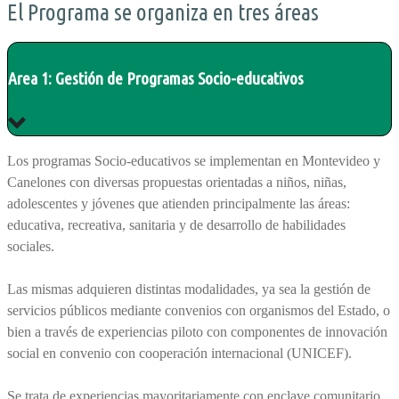
El Programa se organiza en tres áreas
Area 1: Gestión de Programas Socio-educativos
Los programas Socio-educativos se implementan en Montevideo y
Canelones con diversas propuestas orientadas a niños, niñas,
adolescentes y jóvenes que atienden principalmente las áreas:
educativa, recreativa, sanitaria y de desarrollo de habilidades
sociales.
Las mismas adquieren distintas modalidades, ya sea la gestión de
servicios públicos mediante convenios con organismos del Estado, o
bien a través de experiencias piloto con componentes de innovación
social en convenio con cooperación internacional (UNICEF).
Se trata de experiencias mayoritariamente con enclave comunitario