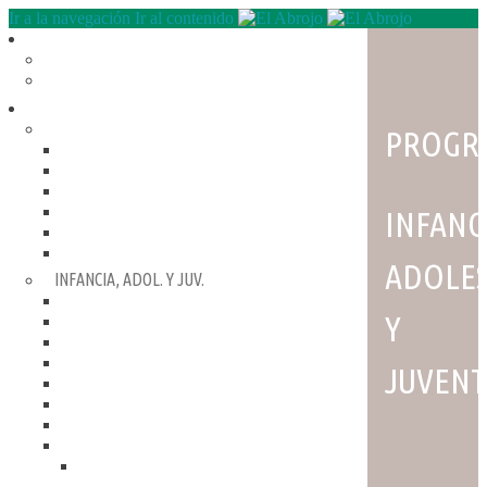
Ir a la navegación
Ir al contenido
Quienes somos
QUE HACEMOS
NUESTRA HISTORIA
Programas
RECREACIÓN (LA JARANA)
PROGR
CURSOS
ESPACIO LÚDICO
PROMOTORES CULTURALES
VARIETÉ
INFANC
AGENDA
DE GIRA
ADOLES
INFANCIA, ADOL. Y JUV.
CASA ABIERTA
Y
ÓMNIBUS ITINERANTE
REPIQUE
PASO JOVEN
JUVEN
MANDALAVOS
VOZ Y VOS
TRAMPOLINES
ACOGIMIENTO FAMILIAR
#Mejor en familia