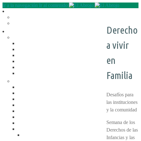
Ir a la navegación
Ir al contenido
Quienes somos
QUE HACEMOS
NUESTRA HISTORIA
Derecho
Programas
RECREACIÓN (LA JARANA)
a vivir
CURSOS
ESPACIO LÚDICO
PROMOTORES CULTURALES
en
VARIETÉ
AGENDA
Familia
DE GIRA
INFANCIA, ADOL. Y JUV.
CASA ABIERTA
ÓMNIBUS ITINERANTE
Desafíos para
REPIQUE
las instituciones
PASO JOVEN
y la comunidad
MANDALAVOS
VOZ Y VOS
Semana de los
TRAMPOLINES
ACOGIMIENTO FAMILIAR
Derechos de las
#Mejor en familia
Infancias y las