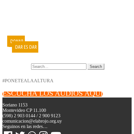
PUBLICACIONES
DOCUMENTALES
VIDEOCONFERENCIAS
MUESTRAS FOTOGRÁFICAS
VOLUNTARIADO
CURSOS
DONAR
DAR ES DAR
CONTACTO
SEARCH FOR:
#PONETEALAALTURA
ESCUCHÁ LOS AUDIOS AQUÍ
Soriano 1153
Montevideo CP 11.100
(598) 2 903 0144 / 2 900 9123
comunicacion@elabrojo.org.uy
Seguinos en las redes…