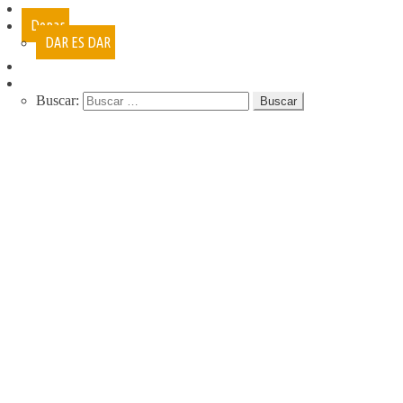
Cursos
Donar
DAR ES DAR
Contacto
Buscar:
QUIENES SOMOS
QUE HACEMOS
NUESTRA HISTORIA
PROGRAMAS
RECREACIÓN (LA JARANA)
CURSOS
ESPACIO LÚDICO
PROMOTORES CULTURALES
VARIETÉ
AGENDA
DE GIRA
INFANCIA, ADOL. Y JUV.
CASA ABIERTA
ÓMNIBUS ITINERANTE
REPIQUE
PASO JOVEN