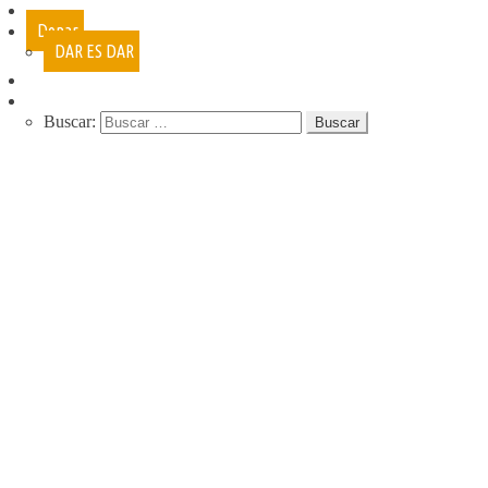
Cursos
Donar
DAR ES DAR
Contacto
Buscar:
QUIENES SOMOS
QUE HACEMOS
NUESTRA HISTORIA
PROGRAMAS
RECREACIÓN (LA JARANA)
CURSOS
ESPACIO LÚDICO
PROMOTORES CULTURALES
VARIETÉ
AGENDA
DE GIRA
INFANCIA, ADOL. Y JUV.
CASA ABIERTA
ÓMNIBUS ITINERANTE
REPIQUE
PASO JOVEN