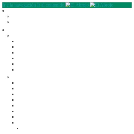
Ir a la navegación
Ir al contenido
Quienes somos
QUE HACEMOS
NUESTRA HISTORIA
Programas
RECREACIÓN (LA JARANA)
CURSOS
ESPACIO LÚDICO
PROMOTORES CULTURALES
VARIETÉ
AGENDA
DE GIRA
INFANCIA, ADOL. Y JUV.
CASA ABIERTA
ÓMNIBUS ITINERANTE
REPIQUE
PASO JOVEN
MANDALAVOS
VOZ Y VOS
TRAMPOLINES
ACOGIMIENTO FAMILIAR
#Mejor en familia