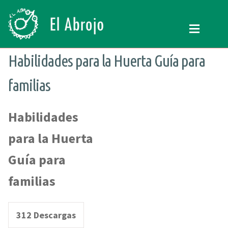
Ir
Ir
a
al
la
contenido
navegación
Habilidades para la Huerta Guía para
QUIENES SOMOS
Quienes somos
Expand
PROGRAMAS
QUE HACEMOS
Expand
familias
CONTENIDOS
NUESTRA HISTORIA
Expand
Habilidades
VOLUNTARIADO
Programas
para la Huerta
CURSOS
RECREACIÓN (LA JARANA)
Guía para
DONAR
CURSOS
Expand
CONTACTO
ESPACIO LÚDICO
familias
SEARCH
PROMOTORES CULTURALES
FOR:
312
Descargas
VARIETÉ