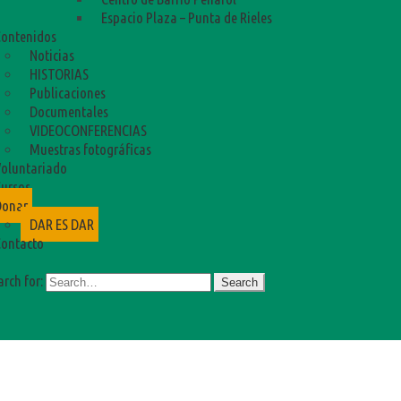
Espacio Plaza – Punta de Rieles
ontenidos
Noticias
HISTORIAS
Publicaciones
Documentales
VIDEOCONFERENCIAS
Muestras fotográficas
oluntariado
ursos
Donar
DAR ES DAR
ontacto
arch for: