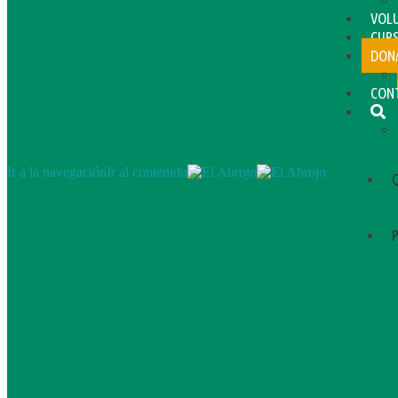
VOL
CUR
DON
CON
Ir a la navegación
Ir al contenido