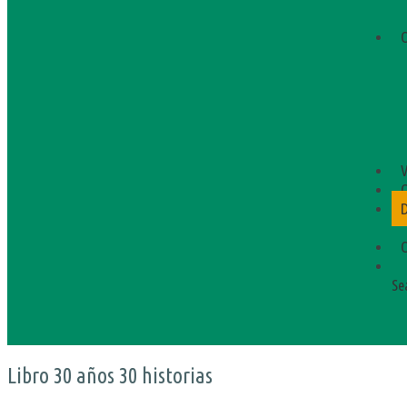
C
V
C
C
Se
Libro 30 años 30 historias