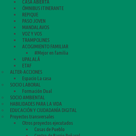
CASA ABIERTA
ÓMNIBUS ITINERANTE
REPIQUE
PASO JOVEN
MANDALAVOS
VOZ Y VOS
TRAMPOLINES
ACOGIMIENTO FAMILIAR
#Mejor en familia
UPALALÁ
ETAF
ALTER-ACCIONES
Espacio La casa
SOCIO LABORAL
Formación Dual
SOCIO AMBIENTAL
HABILIDADES PARA LA VIDA
EDUCACIÓN Y CIUDADANÍA DIGITAL
Proyectos transversales
Otros proyectos ejecutados
Cosas de Pueblo
Centro de Barrio Peñarol