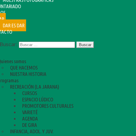
UNTARIADO
SOS
AR
DAR ES DAR
TACTO
Buscar:
Quienes somos
QUE HACEMOS
NUESTRA HISTORIA
Programas
RECREACIÓN (LA JARANA)
CURSOS
ESPACIO LÚDICO
PROMOTORES CULTURALES
VARIETÉ
AGENDA
DE GIRA
INFANCIA, ADOL. Y JUV.