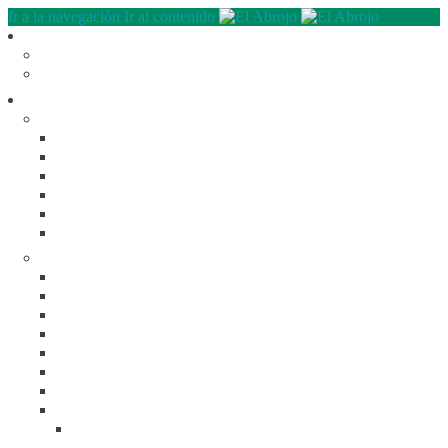
Ir a la navegación
Ir al contenido
Quienes somos
QUE HACEMOS
NUESTRA HISTORIA
Programas
RECREACIÓN (LA JARANA)
CURSOS
ESPACIO LÚDICO
PROMOTORES CULTURALES
VARIETÉ
AGENDA
DE GIRA
INFANCIA, ADOL. Y JUV.
CASA ABIERTA
ÓMNIBUS ITINERANTE
REPIQUE
PASO JOVEN
MANDALAVOS
VOZ Y VOS
TRAMPOLINES
ACOGIMIENTO FAMILIAR
#Mejor en familia