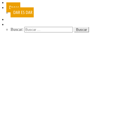
Cursos
Donar
DAR ES DAR
Contacto
Buscar:
QUIENES SOMOS
QUE HACEMOS
NUESTRA HISTORIA
PROGRAMAS
RECREACIÓN (LA JARANA)
CURSOS
ESPACIO LÚDICO
PROMOTORES CULTURALES
VARIETÉ
AGENDA
DE GIRA
INFANCIA, ADOL. Y JUV.
CASA ABIERTA
ÓMNIBUS ITINERANTE
REPIQUE
PASO JOVEN