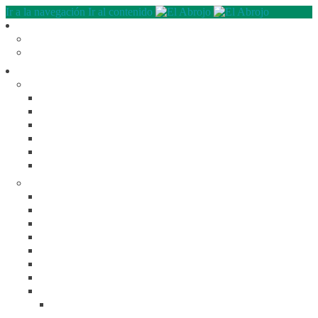
Ir a la navegación
Ir al contenido
Quienes somos
QUE HACEMOS
NUESTRA HISTORIA
Programas
RECREACIÓN (LA JARANA)
CURSOS
ESPACIO LÚDICO
PROMOTORES CULTURALES
VARIETÉ
AGENDA
DE GIRA
INFANCIA, ADOL. Y JUV.
CASA ABIERTA
ÓMNIBUS ITINERANTE
REPIQUE
PASO JOVEN
MANDALAVOS
VOZ Y VOS
TRAMPOLINES
ACOGIMIENTO FAMILIAR
#Mejor en familia