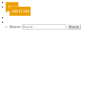
Cursos
Donar
DAR ES DAR
Contacto
Buscar:
QUIENES SOMOS
QUE HACEMOS
NUESTRA HISTORIA
PROGRAMAS
RECREACIÓN (LA JARANA)
CURSOS
ESPACIO LÚDICO
PROMOTORES CULTURALES
VARIETÉ
AGENDA
DE GIRA
INFANCIA, ADOL. Y JUV.
CASA ABIERTA
ÓMNIBUS ITINERANTE
REPIQUE
PASO JOVEN