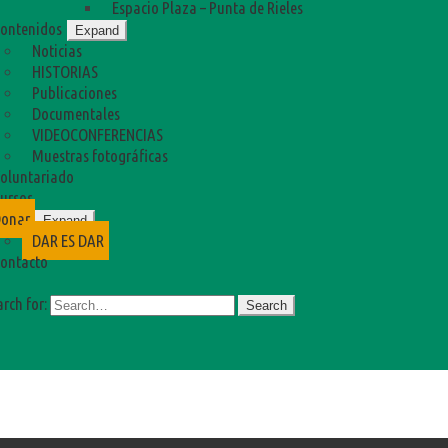
Espacio Plaza – Punta de Rieles
ontenidos
Expand
Noticias
HISTORIAS
Publicaciones
Documentales
VIDEOCONFERENCIAS
Muestras fotográficas
oluntariado
ursos
onar
Expand
DAR ES DAR
ontacto
rch for: