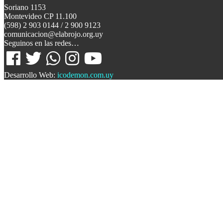
Soriano 1153
Montevideo CP 11.100
(598) 2 903 0144 / 2 900 9123
comunicacion@elabrojo.org.uy
Seguinos en las redes…
Desarrollo Web:
icodemon.com.uy