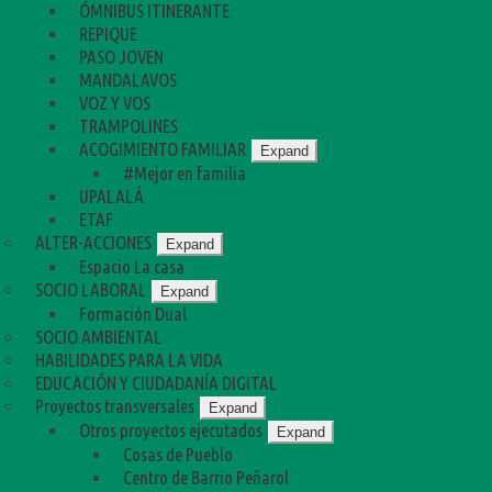
ÓMNIBUS ITINERANTE
REPIQUE
PASO JOVEN
MANDALAVOS
VOZ Y VOS
TRAMPOLINES
ACOGIMIENTO FAMILIAR
Expand
#Mejor en familia
UPALALÁ
ETAF
ALTER-ACCIONES
Expand
Espacio La casa
SOCIO LABORAL
Expand
Formación Dual
SOCIO AMBIENTAL
HABILIDADES PARA LA VIDA
EDUCACIÓN Y CIUDADANÍA DIGITAL
Proyectos transversales
Expand
Otros proyectos ejecutados
Expand
Cosas de Pueblo
Centro de Barrio Peñarol