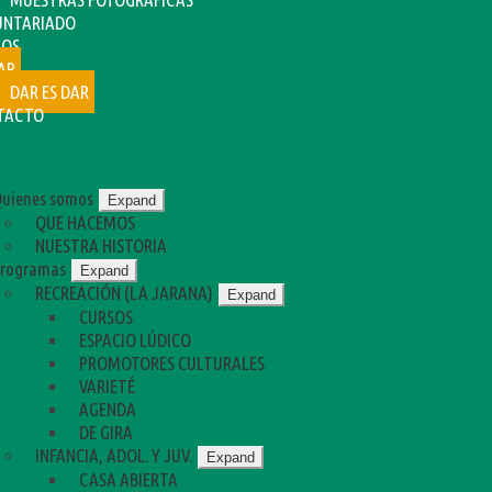
UNTARIADO
SOS
AR
DAR ES DAR
TACTO
uienes somos
Expand
QUE HACEMOS
NUESTRA HISTORIA
rogramas
Expand
RECREACIÓN (LA JARANA)
Expand
CURSOS
ESPACIO LÚDICO
PROMOTORES CULTURALES
VARIETÉ
AGENDA
DE GIRA
INFANCIA, ADOL. Y JUV.
Expand
CASA ABIERTA