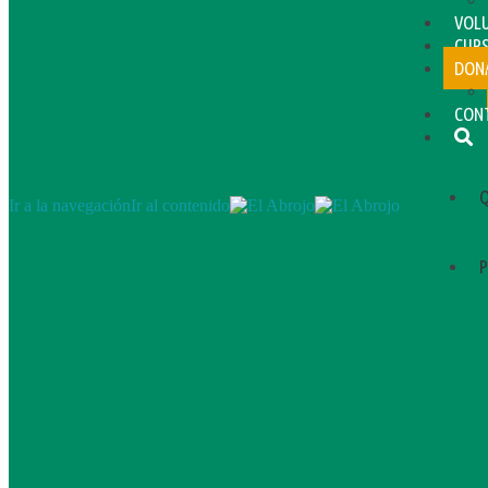
VOL
CUR
DON
CON
Q
Ir a la navegación
Ir al contenido
P