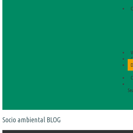
C
V
C
D
C
Sea
Socio ambiental BLOG