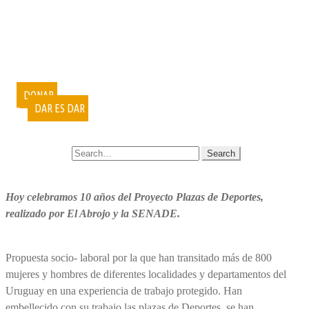
PUBLICACIONES
DOCUMENTALES
VIDEOCONFERENCIAS
MUESTRAS FOTOGRÁFICAS
VOLUNTARIADO
CURSOS
DONAR
DAR ES DAR
CONTACTO
SEARCH FOR:
Hoy celebramos 10 años del Proyecto Plazas de Deportes,
realizado por El Abrojo y la SENADE.
Propuesta socio- laboral por la que han transitado más de 800
mujeres y hombres de diferentes localidades y departamentos del
Uruguay en una experiencia de trabajo protegido. Han
embellecido con su trabajo las plazas de Deportes, se han