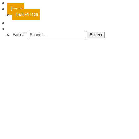
Cursos
Donar
DAR ES DAR
Contacto
Buscar:
QUIENES SOMOS
QUE HACEMOS
NUESTRA HISTORIA
PROGRAMAS
RECREACIÓN (LA JARANA)
CURSOS
ESPACIO LÚDICO
PROMOTORES CULTURALES
VARIETÉ
AGENDA
DE GIRA
INFANCIA, ADOL. Y JUV.
CASA ABIERTA
ÓMNIBUS ITINERANTE
REPIQUE
PASO JOVEN