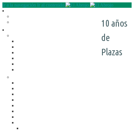
Ir a la navegación
Ir al contenido
Quienes somos
QUE HACEMOS
10 años
NUESTRA HISTORIA
Programas
de
RECREACIÓN (LA JARANA)
CURSOS
ESPACIO LÚDICO
Plazas
PROMOTORES CULTURALES
VARIETÉ
AGENDA
DE GIRA
INFANCIA, ADOL. Y JUV.
CASA ABIERTA
ÓMNIBUS ITINERANTE
REPIQUE
PASO JOVEN
MANDALAVOS
VOZ Y VOS
TRAMPOLINES
ACOGIMIENTO FAMILIAR
#Mejor en familia