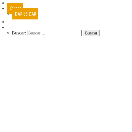
Cursos
Donar
DAR ES DAR
Contacto
Buscar:
QUIENES SOMOS
QUE HACEMOS
NUESTRA HISTORIA
PROGRAMAS
RECREACIÓN (LA JARANA)
CURSOS
ESPACIO LÚDICO
PROMOTORES CULTURALES
VARIETÉ
AGENDA
DE GIRA
INFANCIA, ADOL. Y JUV.
CASA ABIERTA
ÓMNIBUS ITINERANTE
REPIQUE
PASO JOVEN