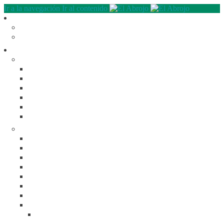
Ir a la navegación
Ir al contenido
Quienes somos
QUE HACEMOS
NUESTRA HISTORIA
Programas
RECREACIÓN (LA JARANA)
CURSOS
ESPACIO LÚDICO
PROMOTORES CULTURALES
VARIETÉ
AGENDA
DE GIRA
INFANCIA, ADOL. Y JUV.
CASA ABIERTA
ÓMNIBUS ITINERANTE
REPIQUE
PASO JOVEN
MANDALAVOS
VOZ Y VOS
TRAMPOLINES
ACOGIMIENTO FAMILIAR
#Mejor en familia