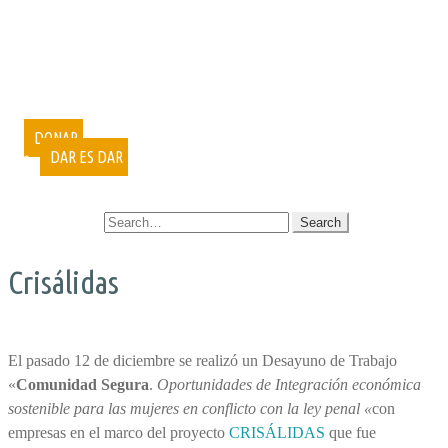
PUBLICACIONES
DOCUMENTALES
VIDEOCONFERENCIAS
MUESTRAS FOTOGRÁFICAS
VOLUNTARIADO
CURSOS
DONAR
DAR ES DAR
CONTACTO
SEARCH FOR:
Crisálidas
El pasado 12 de diciembre se realizó un Desayuno de Trabajo
«
Comunidad Segura
.
Oportunidades de Integración económica
sostenible para las mujeres en conflicto con la ley penal «
con
empresas en el marco del proyecto
CRISÁLIDAS
que fue