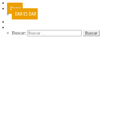
Cursos
Donar
DAR ES DAR
Contacto
Buscar:
QUIENES SOMOS
QUE HACEMOS
NUESTRA HISTORIA
PROGRAMAS
RECREACIÓN (LA JARANA)
CURSOS
ESPACIO LÚDICO
PROMOTORES CULTURALES
VARIETÉ
AGENDA
DE GIRA
INFANCIA, ADOL. Y JUV.
CASA ABIERTA
ÓMNIBUS ITINERANTE
REPIQUE
PASO JOVEN