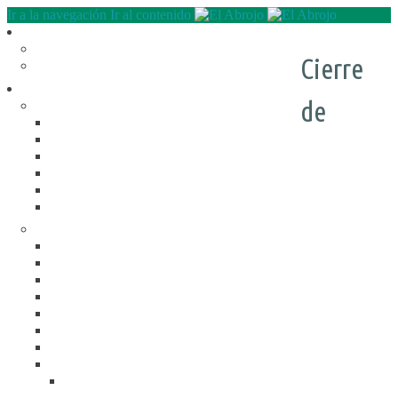
Ir a la navegación
Ir al contenido
Quienes somos
QUE HACEMOS
Cierre
NUESTRA HISTORIA
Programas
de
RECREACIÓN (LA JARANA)
CURSOS
ESPACIO LÚDICO
PROMOTORES CULTURALES
VARIETÉ
AGENDA
DE GIRA
INFANCIA, ADOL. Y JUV.
CASA ABIERTA
ÓMNIBUS ITINERANTE
REPIQUE
PASO JOVEN
MANDALAVOS
VOZ Y VOS
TRAMPOLINES
ACOGIMIENTO FAMILIAR
#Mejor en familia