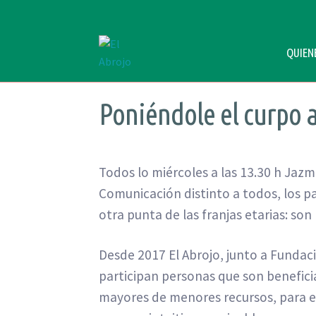
QUIEN
Ir
Ir
a
al
la
contenido
Poniéndole el curpo a
navegación
Todos lo miércoles a las 13.30 h Jazm
Comunicación distinto a todos, los pa
otra punta de las franjas etarias: so
Desde 2017 El Abrojo, junto a Fundació
participan personas que son beneficia
mayores de menores recursos, para el