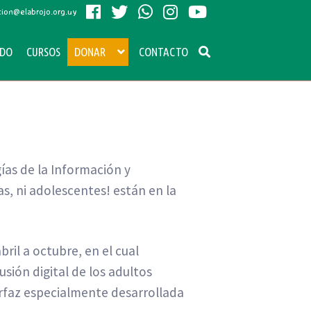
ion@elabrojo.org.uy
ADO
CURSOS
DONAR
CONTACTO
gías de la Información y
as, ni adolescentes! están en la
ril a octubre, en el cual
sión digital de los adultos
erfaz especialmente desarrollada