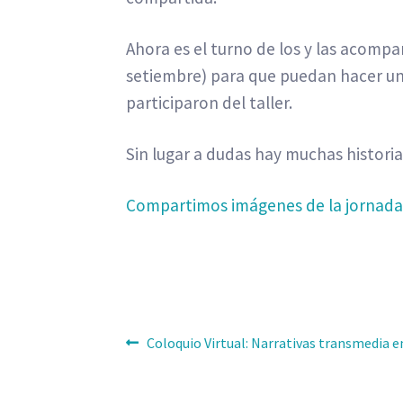
Ahora es el turno de los y las acompa
setiembre) para que puedan hacer un 
participaron del taller.
Sin lugar a dudas hay muchas histori
Compartimos imágenes de la jornad
Navegación
Anterior:
Coloquio Virtual: Narrativas transmedia en
de