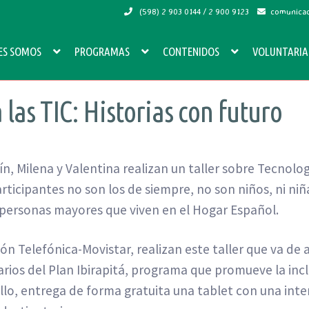
(598) 2 903 0144 / 2 900 9123
comunicac
ES SOMOS
PROGRAMAS
CONTENIDOS
VOLUNTARI
 las TIC: Historias con futuro
ín, Milena y Valentina realizan un taller sobre Tecnolo
rticipantes no son los de siempre, no son niños, ni niñ
n personas mayores que viven en el Hogar Español.
n Telefónica-Movistar, realizan este taller que va de ab
rios del Plan Ibirapitá, programa que promueve la inclu
lo, entrega de forma gratuita una tablet con una int