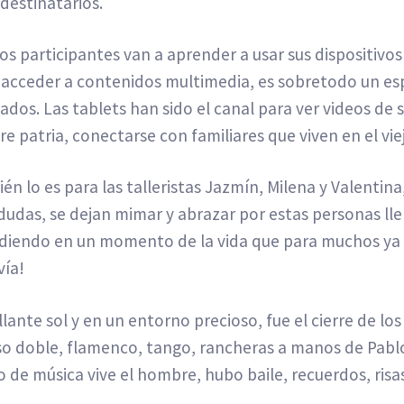
 destinatarios.
los participantes van a aprender a usar sus dispositiv
y acceder a contenidos multimedia, es sobretodo un esp
sados. Las tablets han sido el canal para ver videos d
re patria, conectarse con familiares que viven en el vi
bién lo es para las talleristas Jazmín, Milena y Valenti
udas, se dejan mimar y abrazar por estas personas llen
diendo en un momento de la vida que para muchos ya 
vía!
llante sol y en un entorno precioso, fue el cierre de lo
so doble, flamenco, tango, rancheras a manos de Pablo
o de música vive el hombre, hubo baile, recuerdos, risa