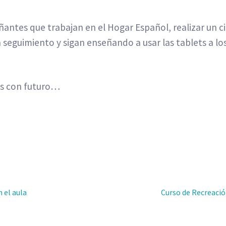
ñantes que trabajan en el Hogar Español, realizar un ci
seguimiento y sigan enseñando a usar las tablets a l
as con futuro…
a
Siguiente:
 el aula
Curso de Recreació