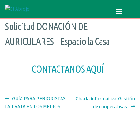
Ir
Ir
a
al
Solicitud DONACIÓN DE
QUIENES SOMOS
la
contenido
Quienes somos
navegación
PROGRAMAS
QUE HACEMOS
AURICULARES – Espacio la Casa
CONTENIDOS
NUESTRA HISTORIA
VOLUNTARIADO
Programas
CONTACTANOS AQUÍ
CURSOS
RECREACIÓN (LA JARANA)
DONAR
CURSOS
Navegación
CONTACTO
ESPACIO LÚDICO
Anterior:
Siguiente:
GUÍA PARA PERIODISTAS:
Charla informativa: Gestión
de
LA TRATA EN LOS MEDIOS
de cooperativas.
SEARCH
PROMOTORES CULTURALES
entradas
FOR:
VARIETÉ
AGENDA