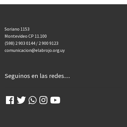
DE GIRA
INFANCIA, ADOL. Y JUV.
CASA ABIERTA
Soriano 1153
Montevideo CP 11.100
ÓMNIBUS ITINERANTE
(598) 2 903 0144 / 2 900 9123
REPIQUE
comunicacion@elabrojo.org.uy
PASO JOVEN
MANDALAVOS
Seguinos en las redes…
VOZ Y VOS
TRAMPOLINES
ACOGIMIENTO FAMILIAR
#Mejor en familia
UPALALÁ