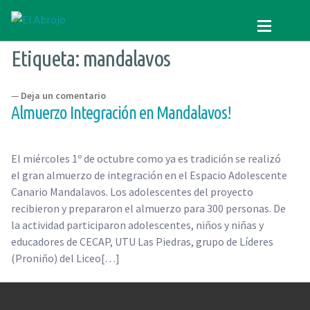
Ir
Ir
a
al
Etiqueta:
mandalavos
QUIENES SOMOS
la
contenido
Quienes somos
navegación
PROGRAMAS
QUE HACEMOS
—
Deja un comentario
CONTENIDOS
NUESTRA HISTORIA
Almuerzo Integración en Mandalavos!
VOLUNTARIADO
Programas
El miércoles 1º de octubre como ya es tradición se realizó
CURSOS
RECREACIÓN (LA JARANA)
el gran almuerzo de integración en el Espacio Adolescente
DONAR
CURSOS
Canario Mandalavos. Los adolescentes del proyecto
recibieron y prepararon el almuerzo para 300 personas. De
CONTACTO
ESPACIO LÚDICO
la actividad participaron adolescentes, niños y niñas y
SEARCH
educadores de CECAP, UTU Las Piedras, grupo de Líderes
PROMOTORES CULTURALES
FOR:
(Proniño) del Liceo[…]
VARIETÉ
AGENDA