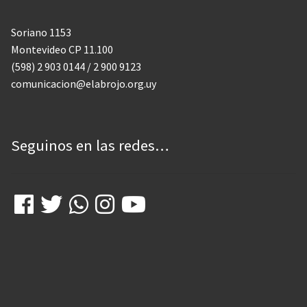
DE GIRA
Soriano 1153
INFANCIA, ADOL. Y JUV.
Montevideo CP 11.100
CASA ABIERTA
(598) 2 903 0144 / 2 900 9123
comunicacion@elabrojo.org.uy
ÓMNIBUS ITINERANTE
REPIQUE
Seguinos en las redes…
PASO JOVEN
MANDALAVOS
VOZ Y VOS
TRAMPOLINES
ACOGIMIENTO FAMILIAR
#Mejor en familia
UPALALÁ