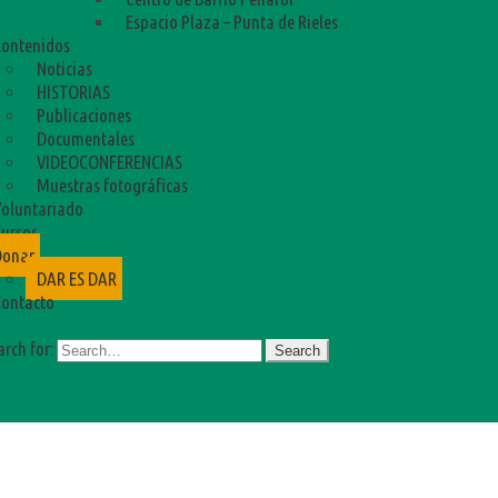
Espacio Plaza – Punta de Rieles
ontenidos
Noticias
HISTORIAS
Publicaciones
Documentales
VIDEOCONFERENCIAS
Muestras fotográficas
oluntariado
ursos
Donar
DAR ES DAR
ontacto
arch for: