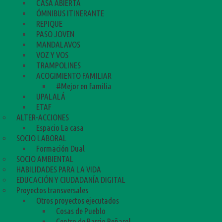
CASA ABIERTA
ÓMNIBUS ITINERANTE
REPIQUE
PASO JOVEN
MANDALAVOS
VOZ Y VOS
TRAMPOLINES
ACOGIMIENTO FAMILIAR
#Mejor en familia
UPALALÁ
ETAF
ALTER-ACCIONES
Espacio La casa
SOCIO LABORAL
Formación Dual
SOCIO AMBIENTAL
HABILIDADES PARA LA VIDA
EDUCACIÓN Y CIUDADANÍA DIGITAL
Proyectos transversales
Otros proyectos ejecutados
Cosas de Pueblo
Centro de Barrio Peñarol