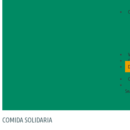
C
V
C
C
Se
COMIDA SOLIDARIA