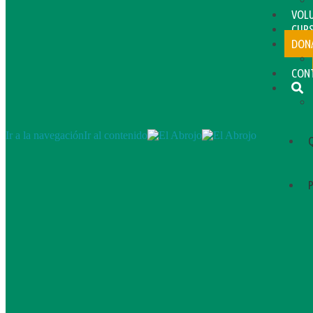
VOL
CUR
DON
CON
Ir a la navegación
Ir al contenido