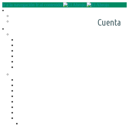
Ir a la navegación
Ir al contenido
Quienes somos
QUE HACEMOS
Cuenta
NUESTRA HISTORIA
Programas
RECREACIÓN (LA JARANA)
CURSOS
ESPACIO LÚDICO
PROMOTORES CULTURALES
VARIETÉ
AGENDA
DE GIRA
INFANCIA, ADOL. Y JUV.
CASA ABIERTA
ÓMNIBUS ITINERANTE
REPIQUE
PASO JOVEN
MANDALAVOS
VOZ Y VOS
TRAMPOLINES
ACOGIMIENTO FAMILIAR
#Mejor en familia