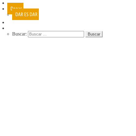
Cursos
Donar
DAR ES DAR
Contacto
Buscar:
QUIENES SOMOS
QUE HACEMOS
NUESTRA HISTORIA
PROGRAMAS
RECREACIÓN (LA JARANA)
CURSOS
ESPACIO LÚDICO
PROMOTORES CULTURALES
VARIETÉ
AGENDA
DE GIRA
INFANCIA, ADOL. Y JUV.
CASA ABIERTA
ÓMNIBUS ITINERANTE
REPIQUE
PASO JOVEN