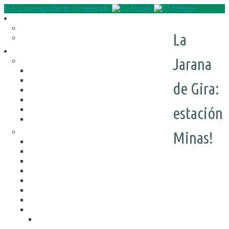
Ir a la navegación
Ir al contenido
Quienes somos
QUE HACEMOS
La
NUESTRA HISTORIA
Programas
Jarana
RECREACIÓN (LA JARANA)
CURSOS
ESPACIO LÚDICO
de Gira:
PROMOTORES CULTURALES
VARIETÉ
estación
AGENDA
DE GIRA
INFANCIA, ADOL. Y JUV.
Minas!
CASA ABIERTA
ÓMNIBUS ITINERANTE
REPIQUE
PASO JOVEN
MANDALAVOS
VOZ Y VOS
TRAMPOLINES
ACOGIMIENTO FAMILIAR
#Mejor en familia