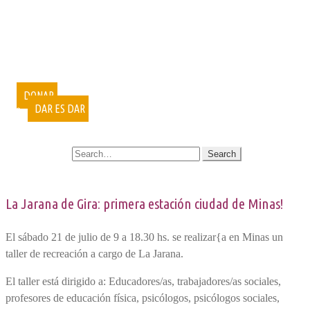
PUBLICACIONES
DOCUMENTALES
VIDEOCONFERENCIAS
MUESTRAS FOTOGRÁFICAS
VOLUNTARIADO
CURSOS
DONAR
DAR ES DAR
CONTACTO
SEARCH FOR:
La
Jarana de Gira
: primera estación ciudad de Minas!
El sábado 21 de julio de 9 a 18.30 hs. se realizar{a en Minas un
taller de recreación a cargo de La Jarana.
El taller está dirigido a: Educadores/as, trabajadores/as sociales,
profesores de educación física, psicólogos, psicólogos sociales,