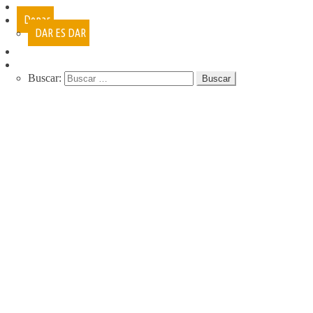
Cursos
Donar
DAR ES DAR
Contacto
Buscar:
QUIENES SOMOS
QUE HACEMOS
NUESTRA HISTORIA
PROGRAMAS
RECREACIÓN (LA JARANA)
CURSOS
ESPACIO LÚDICO
PROMOTORES CULTURALES
VARIETÉ
AGENDA
DE GIRA
INFANCIA, ADOL. Y JUV.
CASA ABIERTA
ÓMNIBUS ITINERANTE
REPIQUE
PASO JOVEN