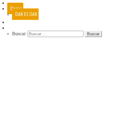
Cursos
Donar
DAR ES DAR
Contacto
Buscar:
QUIENES SOMOS
QUE HACEMOS
NUESTRA HISTORIA
PROGRAMAS
RECREACIÓN (LA JARANA)
CURSOS
ESPACIO LÚDICO
PROMOTORES CULTURALES
VARIETÉ
AGENDA
DE GIRA
INFANCIA, ADOL. Y JUV.
CASA ABIERTA
ÓMNIBUS ITINERANTE
REPIQUE
PASO JOVEN