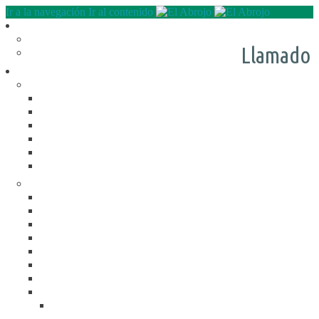
Ir a la navegación
Ir al contenido
Quienes somos
QUE HACEMOS
Llamado
NUESTRA HISTORIA
Programas
RECREACIÓN (LA JARANA)
CURSOS
ESPACIO LÚDICO
PROMOTORES CULTURALES
VARIETÉ
AGENDA
DE GIRA
INFANCIA, ADOL. Y JUV.
CASA ABIERTA
ÓMNIBUS ITINERANTE
REPIQUE
PASO JOVEN
MANDALAVOS
VOZ Y VOS
TRAMPOLINES
ACOGIMIENTO FAMILIAR
#Mejor en familia