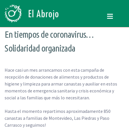
Ir
Ir
a
al
la
contenido
navegación
En tiempos de coronavirus…
QUIENES SOMOS
Quienes somos
Expand
PROGRAMAS
QUE HACEMOS
Expand
Solidaridad organizada
CONTENIDOS
NUESTRA HISTORIA
Expand
VOLUNTARIADO
Programas
Hace casi un mes arrancamos con esta campaña de
recepción de donaciones de alimentos y productos de
CURSOS
RECREACIÓN (LA JARANA)
higiene y limpieza para armar canastas y auxiliar en estos
DONAR
CURSOS
Expand
momentos de emergencia sanitaria y crisis económica y
social a las familias que más lo necesitaran.
CONTACTO
ESPACIO LÚDICO
Hasta el momento repartimos aproximadamente 850
SEARCH
PROMOTORES CULTURALES
FOR:
canastas a familias de Montevideo, Las Piedras y Paso
VARIETÉ
Carrasco y seguimos!