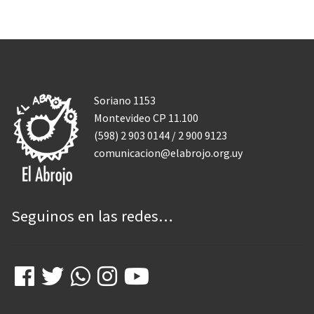
Cosas de Pueblo
Centro de Barrio Peñarol
Espacio Plaza – Punta de Rieles
Contenidos
Soriano 1153
Montevideo CP 11.100
Noticias
(598) 2 903 0144 / 2 900 9123
HISTORIAS
comunicacion@elabrojo.org.uy
Publicaciones
Documentales
Seguinos en las redes…
VIDEOCONFERENCIAS
Muestras fotográficas
Voluntariado
Cursos