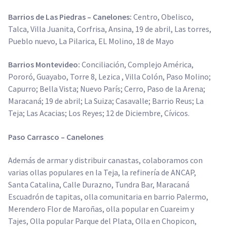
AGENDA
Barrios de Las Piedras – Canelones:
Centro, Obelisco,
DE GIRA
Talca, Villa Juanita, Corfrisa, Ansina, 19 de abril, Las torres,
Pueblo nuevo, La Pilarica, EL Molino, 18 de Mayo
INFANCIA, ADOL. Y JUV.
Barrios Montevideo:
Conciliación, Complejo América,
CASA ABIERTA
Pororó, Guayabo, Torre 8, Lezica , Villa Colón, Paso Molino;
ÓMNIBUS ITINERANTE
Capurro; Bella Vista; Nuevo París; Cerro, Paso de la Arena;
Maracaná; 19 de abril; La Suiza; Casavalle; Barrio Reus; La
REPIQUE
Teja; Las Acacias; Los Reyes; 12 de Diciembre, Cívicos.
PASO JOVEN
Paso Carrasco – Canelones
MANDALAVOS
Además de armar y distribuir canastas, colaboramos con
VOZ Y VOS
varias ollas populares en la Teja, la refinería de ANCAP,
Santa Catalina, Calle Durazno, Tundra Bar, Maracaná
TRAMPOLINES
Escuadrón de tapitas, olla comunitaria en barrio Palermo,
ACOGIMIENTO FAMILIAR
Merendero Flor de Maroñas, olla popular en Cuareim y
Tajes, Olla popular Parque del Plata, Olla en Chopicon,
#Mejor en familia