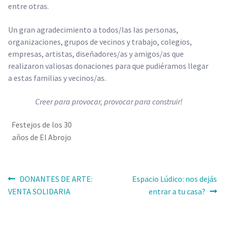
entre otras.
UPALALÁ
Un gran agradecimiento a todos/las las personas,
ETAF
organizaciones, grupos de vecinos y trabajo, colegios,
empresas, artistas, diseñadores/as y amigos/as que
ALTER-ACCIONES
realizaron valiosas donaciones para que pudiéramos llegar
Espacio La casa
a estas familias y vecinos/as.
SOCIO LABORAL
Creer para provocar, provocar para construir!
Formación Dual
Festejos de los 30
SOCIO AMBIENTAL
años de El Abrojo
HABILIDADES PARA LA VIDA
EDUCACIÓN Y CIUDADANÍA DIGITAL
Navegación
Anterior:
Siguiente:
DONANTES DE ARTE:
Espacio Lúdico: nos dejás
de
VENTA SOLIDARIA
entrar a tu casa?
Proyectos transversales
entradas
Otros proyectos ejecutados