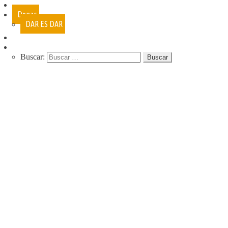
Cursos
Donar
DAR ES DAR
Contacto
Buscar:
QUIENES SOMOS
QUE HACEMOS
NUESTRA HISTORIA
PROGRAMAS
RECREACIÓN (LA JARANA)
CURSOS
ESPACIO LÚDICO
PROMOTORES CULTURALES
VARIETÉ
AGENDA
DE GIRA
INFANCIA, ADOL. Y JUV.
CASA ABIERTA
ÓMNIBUS ITINERANTE
REPIQUE
PASO JOVEN